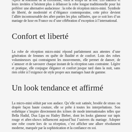
leurs invitées n’hésitent plus à délaisser la robe longue traditionnelle pour lui
préférer une alternative audacieuse : la robe de réception micro-mini. Symbole
de liberté, de modernité et d’élégance contemporaine, cette pièce devient
l’alliée incontournable des after-parties les plus raffinées, que ce soit lors d’un
mariage de luxe en France ou d’une célébration d’exception à l’international.
Confort et liberté
La robe de réception micro-mini répond parfaitement aux attentes d’une
génération de femmes en quête de fluidité et de confort. Loin des robes
volumineuses qui contraignent les mouvements, elle permet de danser, de
s’amuser et de savourer chaque instant de la réception sans contrainte. Légère
et pratique, elle conjugue élégance et confort jusque tard dans la nuit, sans
rien céder à l’exigence de style propre aux mariages haut de gamme.
Un look tendance et affirmé
La micro-mini séduit par son audace. Qu’elle soit satinée, brodée de strass ou
drapée façon haute couture, elle se prête à toutes les interprétations. Son
esthétique s’inspire directement des icônes de mode internationales telles que
Bella Hadid, Dua Lipa ou Hailey Bieber, dont les looks glamour sur tapis
rouge et after-shows influencent aujourd’hui l’univers du mariage. Adopter
une robe courte lors de sa réception, c’est afficher une allure résolument
moderne, marquée par la sophistication et la confiance en soi.